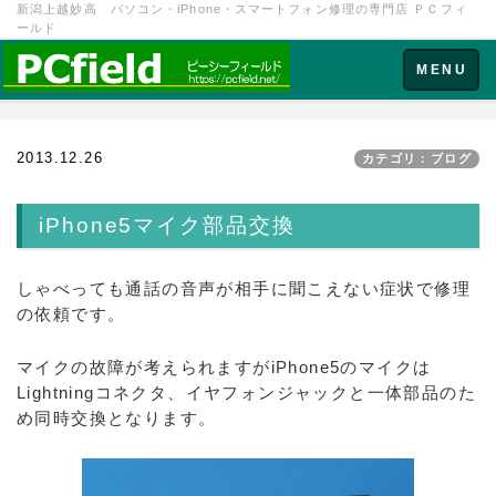
新潟上越妙高 パソコン・iPhone・スマートフォン修理の専門店 ＰＣフィ
ールド
Toggle
MENU
navigation
2013.12.26
カテゴリ：ブログ
iPhone5マイク部品交換
しゃべっても通話の音声が相手に聞こえない症状で修理
の依頼です。
マイクの故障が考えられますがiPhone5のマイクは
Lightningコネクタ、イヤフォンジャックと一体部品のた
め同時交換となります。