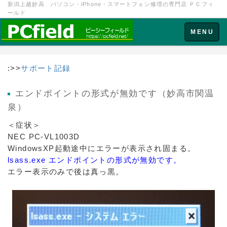
新潟上越妙高 パソコン・iPhone・スマートフォン修理の専門店 ＰＣフィ
ールド
Toggle
MENU
navigation
:>>
サポート記録
エンドポイントの形式が無効です（妙高市関温
泉）
＜症状＞
NEC PC-VL1003D
WindowsXP起動途中にエラーが表示され固まる。
lsass.exe エンドポイントの形式が無効です。
エラー表示のみで後は真っ黒。