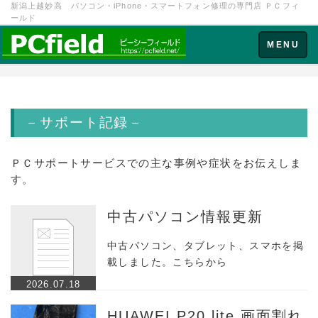
新潟上越妙高 パソコン・iPhone・スマートフォン修理の専門店 ＰＣフィ
ールド
Toggle
MENU
navigation
－サポート記録－
ＰＣサポートサービスでの主な事例や症状をお伝えしま
す。
中古パソコン情報更新
中古パソコン、タブレット、スマホを掲
載しました。こちらから
2026.07.18
HUAWEI P20 lite 画面割れ