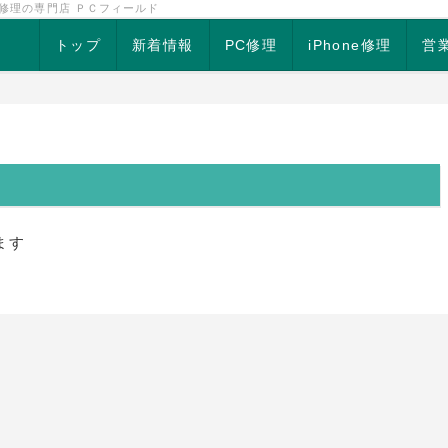
ン修理の専門店 ＰＣフィールド
トップ
新着情報
PC修理
iPhone修理
営
ます