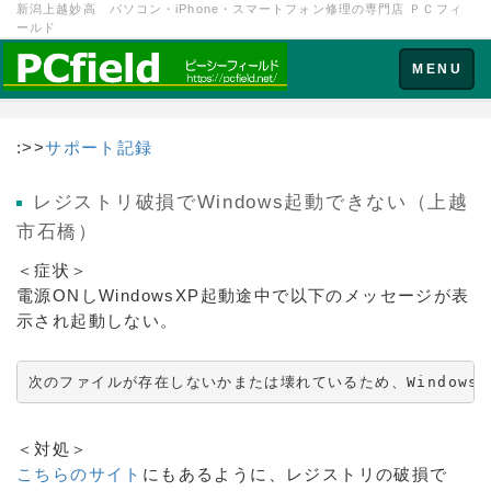
新潟上越妙高 パソコン・iPhone・スマートフォン修理の専門店 ＰＣフィ
ールド
Toggle
MENU
navigation
:>>
サポート記録
レジストリ破損でWindows起動できない（上越
市石橋）
＜症状＞
電源ONしWindowsXP起動途中で以下のメッセージが表
示され起動しない。
次のファイルが存在しないかまたは壊れているため、Windows XP を
＜対処＞
こちらのサイト
にもあるように、レジストリの破損で