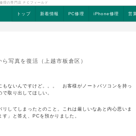
ン修理の専門店 ＰＣフィールド
トップ
新着情報
PC修理
iPhone修理
営
から写真を復活（上越市板倉区）
にもないんですけど。。。 お客様がノートパソコンを持っ
ので取り出してほしい。
バリしてしまったとのこと。これは厳しいなあと内心思いま
ます」と答え、PCを預かりました。