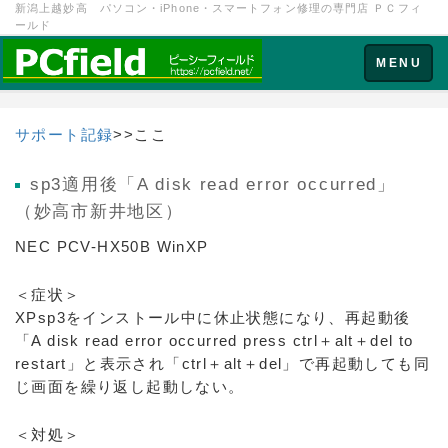
新潟上越妙高 パソコン・iPhone・スマートフォン修理の専門店 ＰＣフィ
ールド
Toggle
MENU
navigation
サポート記録
>>ここ
sp3適用後「A disk read error occurred」
（妙高市新井地区）
NEC PCV-HX50B WinXP
＜症状＞
XPsp3をインストール中に休止状態になり、再起動後
「A disk read error occurred press ctrl＋alt＋del to
restart」と表示され「ctrl＋alt＋del」で再起動しても同
じ画面を繰り返し起動しない。
＜対処＞