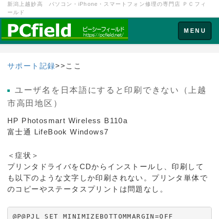
新潟上越妙高 パソコン・iPhone・スマートフォン修理の専門店 ＰＣフィ
ールド
Toggle
MENU
navigation
サポート記録
>>ここ
ユーザ名を日本語にすると印刷できない（上越
市高田地区）
HP Photosmart Wireless B110a
富士通 LifeBook Windows7
＜症状＞
プリンタドライバをCDからインストールし、印刷して
も以下のような文字しか印刷されない。プリンタ単体で
のコピーやステータスプリントは問題なし。
@P@PJL SET MINIMIZEBOTTOMMARGIN=OFF
