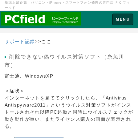
新潟上越妙高 パソコン・iPhone・スマートフォン修理の専門店 ＰＣフィ
ールド
Toggle
MENU
navigation
サポート記録
>>ここ
削除できない偽ウイルス対策ソフト（糸魚川
市）
富士通、WindowsXP
＜症状＞
インターネットを見ててクリックしたら、「Antivirus
Antispyware2011」というウイルス対策ソフトがインス
トールされそれ以降PC起動と同時にウイルスチェックが
動き動作が重い、またライセンス購入の画面が表示され
る。