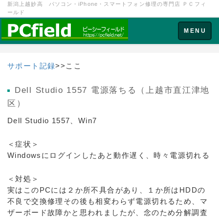
新潟上越妙高 パソコン・iPhone・スマートフォン修理の専門店 ＰＣフィ
ールド
Toggle
MENU
navigation
サポート記録
>>ここ
Dell Studio 1557 電源落ちる（上越市直江津地
区）
Dell Studio 1557、Win7
＜症状＞
Windowsにログインしたあと動作遅く、時々電源切れる
＜対処＞
実はこのPCには２か所不具合があり、１か所はHDDの
不良で交換修理その後も相変わらず電源切れるため、マ
ザーボード故障かと思われましたが、念のため分解調査