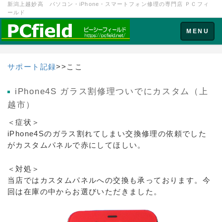
新潟上越妙高 パソコン・iPhone・スマートフォン修理の専門店 ＰＣフィ
ールド
Toggle
MENU
navigation
サポート記録
>>ここ
iPhone4S ガラス割修理ついでにカスタム（上
越市）
＜症状＞
iPhone4Sのガラス割れてしまい交換修理の依頼でした
がカスタムパネルで赤にしてほしい。
＜対処＞
当店ではカスタムパネルへの交換も承っております。今
回は在庫の中からお選びいただきました。