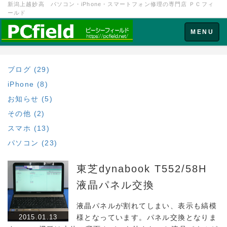
新潟上越妙高 パソコン・iPhone・スマートフォン修理の専門店 ＰＣフィ
ールド
Toggle
MENU
navigation
ブログ (29)
iPhone (8)
お知らせ (5)
その他 (2)
スマホ (13)
パソコン (23)
東芝dynabook T552/58H
液晶パネル交換
液晶パネルが割れてしまい、表示も縞模
2015.01.13
様となっています。パネル交換となりま