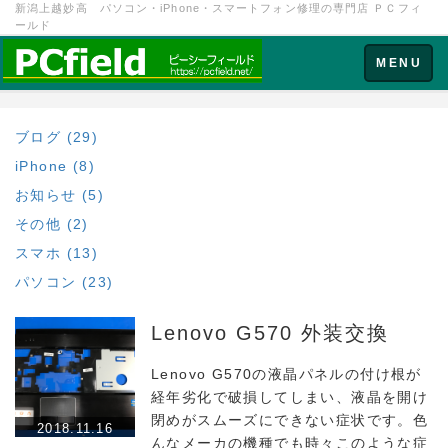
新潟上越妙高 パソコン・iPhone・スマートフォン修理の専門店 ＰＣフィ
ールド
Toggle
MENU
navigation
ブログ (29)
iPhone (8)
お知らせ (5)
その他 (2)
スマホ (13)
パソコン (23)
Lenovo G570 外装交換
Lenovo G570の液晶パネルの付け根が
経年劣化で破損してしまい、液晶を開け
閉めがスムーズにできない症状です。色
2018.11.16
んなメーカの機種でも時々このような症